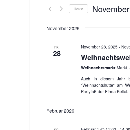
nach
Navigation
November
Heute
Veranstaltungen
Schlüsselwort.
Datum
wählen.
November 2025
November 28, 2025
-
Nove
FR.
28
Weihnachtswe
Weihnachtsmarkt
Markt, 
Auch in diesem Jahr be
"Weihnachtshütte" am We
Partyfaß der Firma Keitel
Februar 2026
Februar 1 @ 11:00
-
14:0
SO.